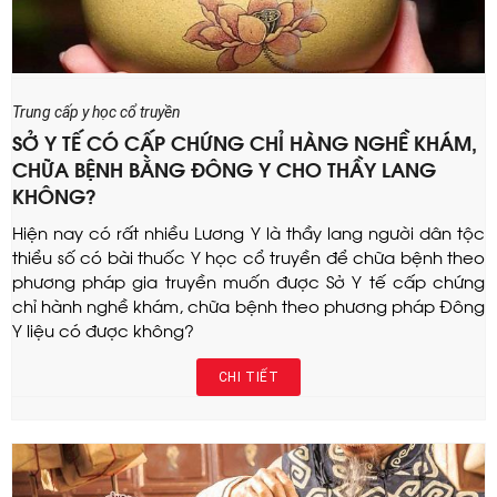
Trung cấp y học cổ truyền
SỞ Y TẾ CÓ CẤP CHỨNG CHỈ HÀNG NGHỀ KHÁM,
CHỮA BỆNH BẰNG ĐÔNG Y CHO THẦY LANG
KHÔNG?
Hiện nay có rất nhiều Lương Y là thầy lang người dân tộc
thiểu số có bài thuốc Y học cổ truyền để chữa bệnh theo
phương pháp gia truyền muốn được Sở Y tế cấp chứng
chỉ hành nghề khám, chữa bệnh theo phương pháp Đông
Y liệu có được không?
CHI TIẾT