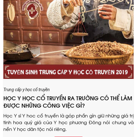
Trung cấp y học cổ truyền
HỌC Y HỌC CỔ TRUYỀN RA TRƯỜNG CÓ THỂ LÀM
ĐƯỢC NHỮNG CÔNG VIỆC GÌ?
Học Y sĩ Y hoc cổ truyền là góp phần gìn giữ những giá trị
tinh hoa quý giá của Y học phương Đông nói chung và
nền Y học dân tộc nói riêng.