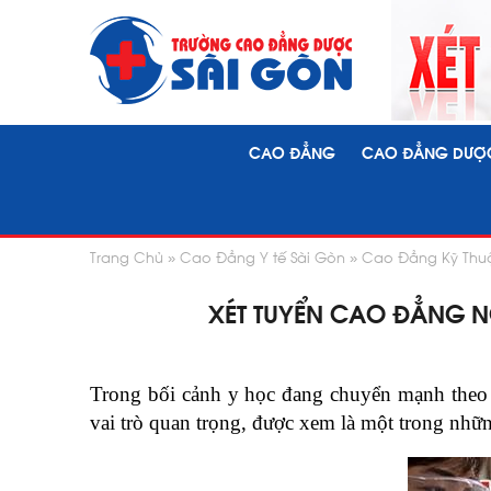
CAO ĐẲNG
CAO ĐẲNG DƯỢ
Trang Chủ
Cao Đẳng Y tế Sài Gòn
Cao Đẳng Kỹ Thuậ
XÉT TUYỂN CAO ĐẲNG N
Trong bối cảnh y học đang chuyển mạnh theo 
vai trò quan trọng, được xem là một trong những