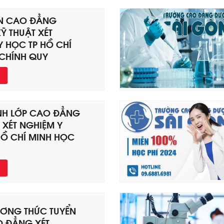
ỂN CAO ĐẲNG
Ỹ THUẬT XÉT
Y HỌC TP HỒ CHÍ
 CHÍNH QUY
INH LỚP CAO ĐẲNG
 XÉT NGHIỆM Y
HỒ CHÍ MINH HỌC
ƠNG THỨC TUYỂN
O ĐẲNG XÉT