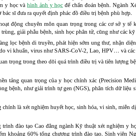
ệm y học và
hình ảnh y học
để chẩn đoán bệnh. Ngành Xét
 bác sĩ đưa ra quyết định phác đồ điều trị bệnh phù hợp.
oạt động chuyên môn quan trọng trong các cơ sở y tế 
h trùng, giải phẫu bệnh, sinh học phân tử, cũng như các k
àng lọc bệnh di truyền, phát hiện sớm ung thư, nhận diện 
m do vi khuẩn, virus như SARS-CoV-2, Lao, HPV… và các b
an trọng trong theo dõi quá trình điều trị và tiên lượng b
nền tảng quan trọng của y học chính xác (Precision Med
ng bệnh, như giải trình tự gen (NGS), phân tích dữ liệu s
chính là xét nghiệm huyết học, sinh hóa, vi sinh, miễn dị
g trình đào tạo Cao đẳng ngành Kỹ thuật xét nghiệm y h
iếm khoảng 60% tổng chương trình đào tạo. Sinh viên N