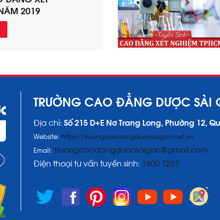
NĂM 2019
TRƯỜNG CAO ĐẲNG DƯỢC SÀI
Địa chỉ:
Số 215 D+E Nơ Trang Long, Phường 12, Q
Website:
https://truongcaodangduocsaigon.net.vn
truongcaodangduocsaigon@gmail.com
Email:
Điện thoại tư vấn tuyển sinh:
1800 1201