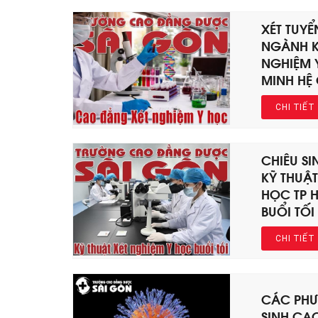
XÉT TUY
NGÀNH K
NGHIỆM 
MINH HỆ
CHI TIẾT
CHIÊU S
KỸ THUẬT
HỌC TP 
BUỔI TỐI
CHI TIẾT
CÁC PHƯ
SINH CA