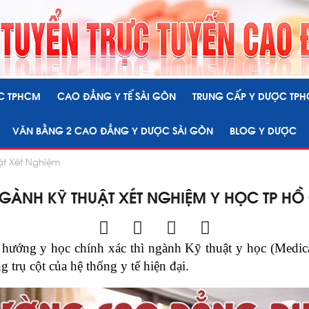
C TPHCM
CAO ĐẲNG Y TẾ SÀI GÒN
TRUNG CẤP Y DƯỢC TP
VĂN BẰNG 2 CAO ĐẲNG Y DƯỢC SÀI GÒN
BLOG Y DƯỢC
t Xét Nghiệm
GÀNH KỸ THUẬT XÉT NGHIỆM Y HỌC TP HỒ 
hướng y học chính xác thì ngành Kỹ thuật y học (Medica
 trụ cột của hệ thống y tế hiện đại.