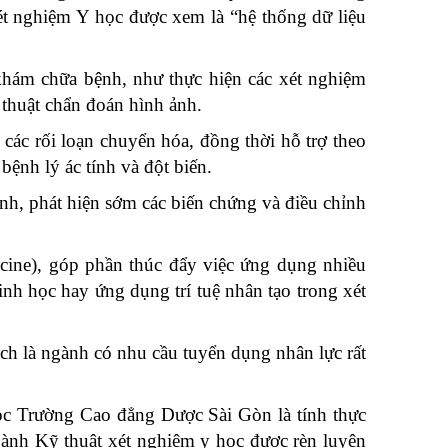
 nghiệm Y học được xem là “hệ thống dữ liệu
khám chữa bệnh, như thực hiện các xét nghiệm
ỹ thuật chẩn đoán hình ảnh.
các rối loạn chuyển hóa, đồng thời hỗ trợ theo
ệnh lý ác tính và đột biến.
ệnh, phát hiện sớm các biến chứng và điều chỉnh
icine), góp phần thúc đẩy việc ứng dụng nhiều
inh học hay ứng dụng trí tuệ nhân tạo trong xét
ch là ngành có nhu cầu tuyển dụng nhân lực rất
ọc Trường Cao đẳng Dược Sài Gòn là tính thực
gành Kỹ thuật xét nghiệm y học được rèn luyện