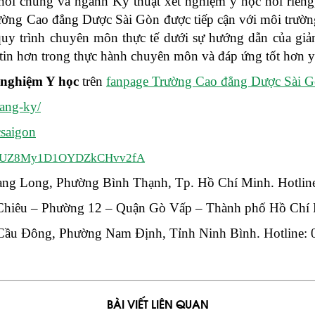
ói chung và ngành Kỹ thuật xét nghiệm y học nói riêng, 
ường Cao đẳng Dược Sài Gòn được tiếp cận với môi trường
 quy trình chuyên môn thực tế dưới sự hướng dẫn của giả
 tin hơn trong thực hành chuyên môn và đáp ứng tốt hơn yê
 nghiệm Y học
trên
fanpage Trường Cao đẳng Dược Sài 
dang-ky/
saigon
UCExUZ8My1D1OYDZkCHvv2fA
ang Long, Phường Bình Thạnh, Tp. Hồ Chí Minh. Hotlin
Chiêu – Phường 12 – Quận Gò Vấp – Thành phố Hồ Chí 
 Cầu Đông, Phường Nam Định, Tỉnh Ninh Bình. Hotline:
BÀI VIẾT LIÊN QUAN