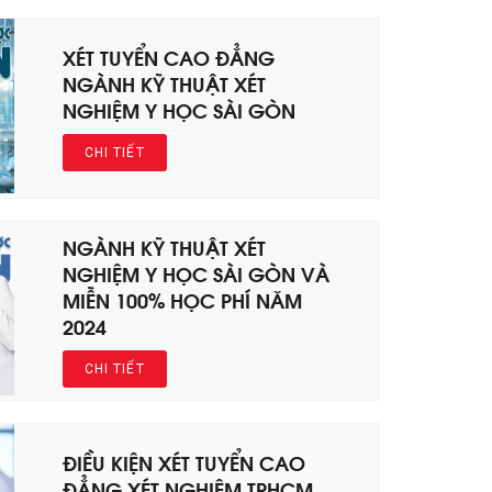
XÉT TUYỂN CAO ĐẲNG
NGÀNH KỸ THUẬT XÉT
NGHIỆM Y HỌC SÀI GÒN
CHI TIẾT
NGÀNH KỸ THUẬT XÉT
NGHIỆM Y HỌC SÀI GÒN VÀ
MIỄN 100% HỌC PHÍ NĂM
2024
CHI TIẾT
ĐIỀU KIỆN XÉT TUYỂN CAO
ĐẲNG XÉT NGHIỆM TPHCM