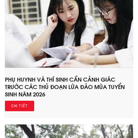
PHỤ HUYNH VÀ THÍ SINH CẦN CẢNH GIÁC
TRƯỚC CÁC THỦ ĐOẠN LỪA ĐẢO MÙA TUYỂN
SINH NĂM 2026
CHI TIẾT