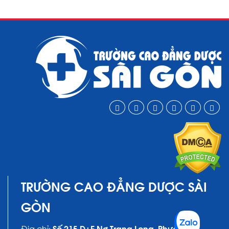
TRƯỜNG CAO ĐẲNG DƯỢC SÀI
GÒN
Địa chỉ:
Số 215 D+E Nơ Trang Long, Phường 12,