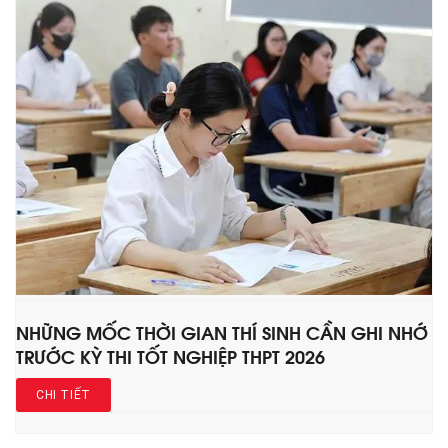
NHỮNG MỐC THỜI GIAN THÍ SINH CẦN GHI NHỚ
TRƯỚC KỲ THI TỐT NGHIỆP THPT 2026
CHI TIẾT