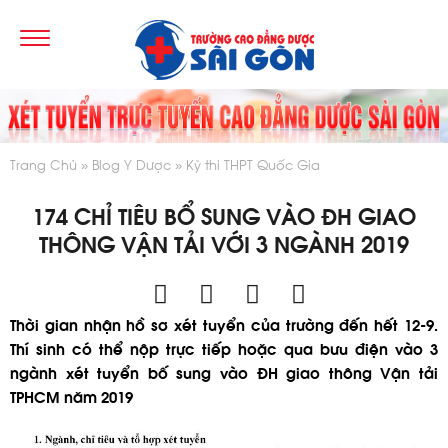
Trang Chủ
Blog Y Dược
Kỳ thi THPT Quốc Gia
174 CHỈ TIÊU BỔ SUNG VÀO ĐH GIAO
THÔNG VẬN TẢI VỚI 3 NGÀNH 2019
Thời gian nhận hồ sơ xét tuyển của trường đến hết 12-9.
Thí sinh có thể nộp trực tiếp hoặc qua bưu điện vào 3
ngành xét tuyển bố sung vào ĐH giao thông Vận tải
TPHCM năm 2019