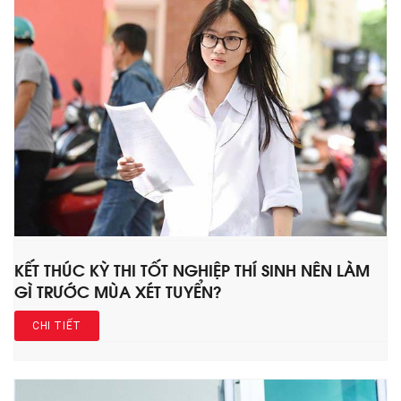
KẾT THÚC KỲ THI TỐT NGHIỆP THÍ SINH NÊN LÀM
GÌ TRƯỚC MÙA XÉT TUYỂN?
CHI TIẾT