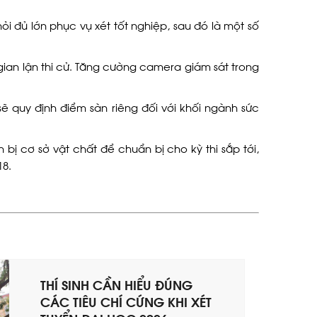
ỏi đủ lớn phục vụ xét tốt nghiệp, sau đó là một số
gian lận thi cử. Tăng cường camera giám sát trong
ẽ quy định điểm sàn riêng đối với khối ngành sức
bị cơ sở vật chất để chuẩn bị cho kỳ thi sắp tới,
18.
THÍ SINH CẦN HIỂU ĐÚNG
CÁC TIÊU CHÍ CỨNG KHI XÉT