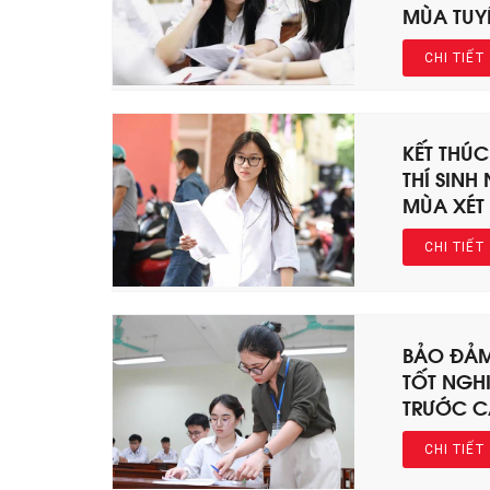
MÙA TUY
CHI TIẾT
KẾT THÚC
THÍ SINH
MÙA XÉT
CHI TIẾT
BẢO ĐẢM
TỐT NGHI
TRƯỚC C
CHI TIẾT