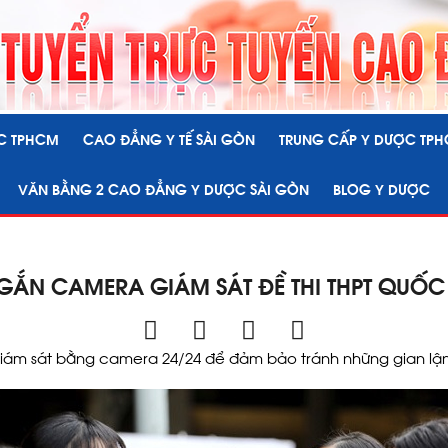
C TPHCM
CAO ĐẲNG Y TẾ SÀI GÒN
TRUNG CẤP Y DƯỢC TP
VĂN BẰNG 2 CAO ĐẲNG Y DƯỢC SÀI GÒN
BLOG Y DƯỢC
 GẮN CAMERA GIÁM SÁT ĐỀ THI THPT QUỐC
 giám sát bằng camera 24/24 để đảm bảo tránh những gian lận