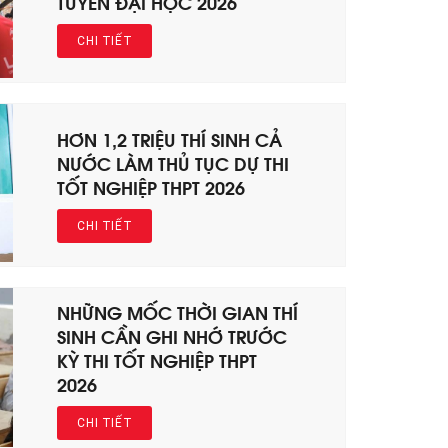
TUYỂN ĐẠI HỌC 2026
CHI TIẾT
HƠN 1,2 TRIỆU THÍ SINH CẢ
NƯỚC LÀM THỦ TỤC DỰ THI
TỐT NGHIỆP THPT 2026
CHI TIẾT
NHỮNG MỐC THỜI GIAN THÍ
SINH CẦN GHI NHỚ TRƯỚC
KỲ THI TỐT NGHIỆP THPT
2026
CHI TIẾT