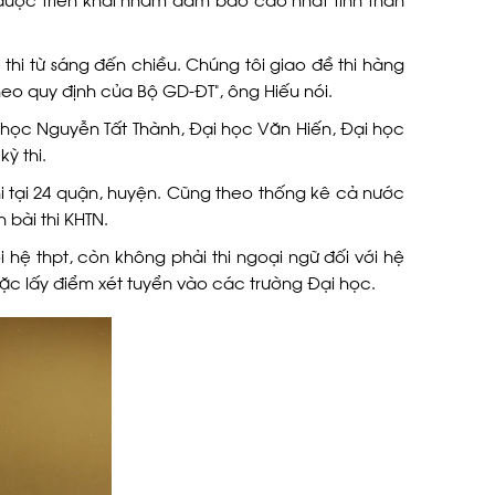
thi từ sáng đến chiều. Chúng tôi giao đề thi hàng
eo quy định của Bộ GD-ĐT”, ông Hiếu nói.
học Nguyễn Tất Thành, Đại học Văn Hiến, Đại học
ỳ thi.
thi tại 24 quận, huyện. Cũng theo thống kê cả nước
n bài thi KHTN.
 hệ thpt, còn không phải thi ngoại ngữ đối với hệ
oặc lấy điểm xét tuyển vào các trường Đại học.