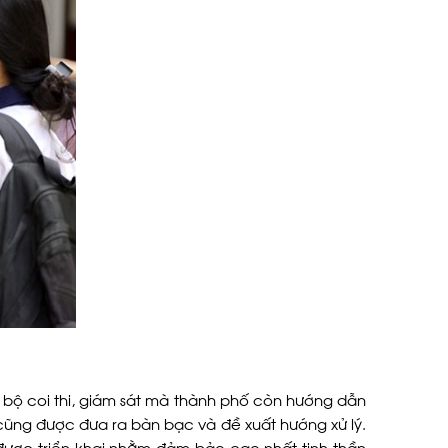
bộ coi thi, giám sát mà thành phố còn hướng dẫn
o cũng được đưa ra bàn bạc và đề xuất hướng xử lý.
được triển khai nhằm đảm bảo cao nhất tinh thần