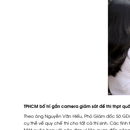
TPHCM bố trí gắn camera giám sát đề thi thpt qu
Theo ông Nguyễn Văn Hiếu, Phó Giám đốc Sở GD&Đ
cụ thể về quy chế thi cho tất cả thí sinh. Các tì
Một cuộc họp với các đơn vị liên quan đến công