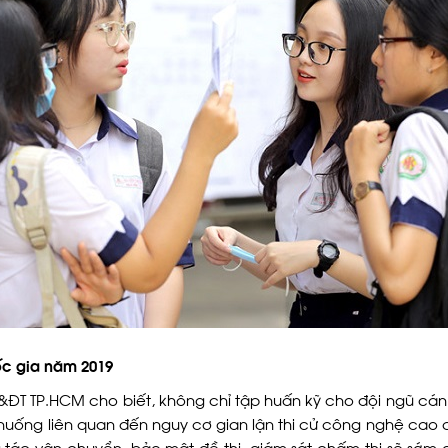
ốc gia năm 2019
T TP.HCM cho biết, không chỉ tập huấn kỹ cho đội ngũ cán 
nh huống liên quan đến nguy cơ gian lận thi cử công nghệ ca
 tác vận chuyển, bảo mật đề thi, giám sát chấm thi sẽ sớm 