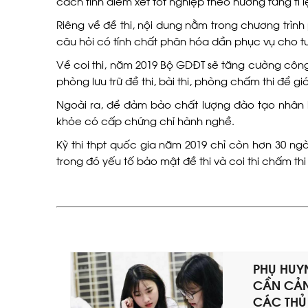
cách tính điểm xét tốt nghiệp theo hướng tăng tỉ lệ
Riêng về đề thi, nội dung nằm trong chương trình 
câu hỏi có tính chất phân hóa dần phục vụ cho tu
Về coi thi, năm 2019 Bộ GDĐT sẽ tăng cường công 
phòng lưu trữ đề thi, bài thi, phòng chấm thi để g
Ngoài ra, để đảm bảo chất lượng đào tạo nhân lự
khỏe có cấp chứng chỉ hành nghề.
Kỳ thi thpt quốc gia năm 2019 chỉ còn hơn 30 ngà
trong đó yếu tố bảo mật đề thi và coi thi chấm thi
PHỤ HUYN
CẦN CẢN
CÁC THỦ