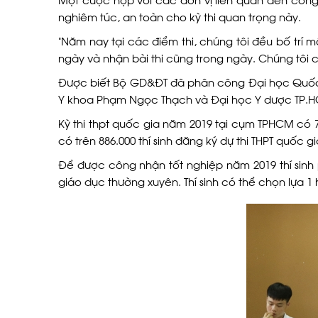
nghiêm túc, an toàn cho kỳ thi quan trọng này.
“Năm nay tại các điểm thi, chúng tôi đều bố trí 
ngày và nhận bài thi cũng trong ngày. Chúng tôi 
Được biết Bộ GD&ĐT đã phân công Đại học Quốc g
Y khoa Phạm Ngọc Thạch và Đại học Y dược TP.HC
Kỳ thi thpt quốc gia năm 2019 tại cụm TPHCM có 71
có trên 886.000 thí sinh đăng ký dự thi THPT quốc g
Để được công nhận tốt nghiệp năm 2019 thí sinh p
giáo dục thường xuyên. Thí sinh có thể chọn lựa 