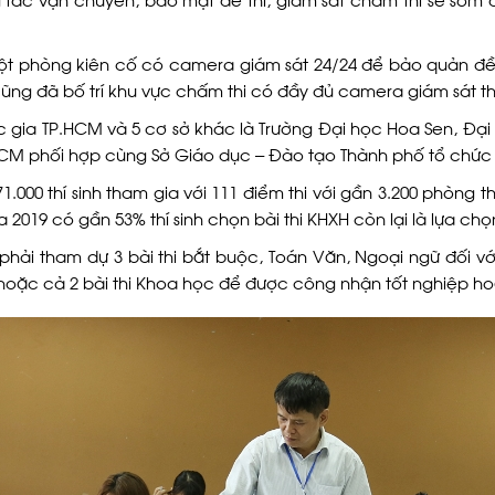
một phòng kiên cố có camera giám sát 24/24 để bảo quản đề 
cũng đã bố trí khu vực chấm thi có đầy đủ camera giám sát th
ia TP.HCM và 5 cơ sở khác là Trường Đại học Hoa Sen, Đại 
M phối hợp cùng Sở Giáo dục – Đào tạo Thành phố tổ chức k
.000 thí sinh tham gia với 111 điểm thi với gần 3.200 phòng 
ia 2019 có gần 53% thí sinh chọn bài thi KHXH còn lại là lựa chọ
hải tham dự 3 bài thi bắt buộc, Toán Văn, Ngoại ngữ đối với
1 hoặc cả 2 bài thi Khoa học để được công nhận tốt nghiệp h