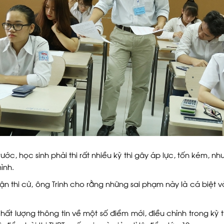
ước, học sinh phải thi rất nhiều kỳ thi gây áp lực, tốn kém, n
ình.
lận thi cử, ông Trinh cho rằng những sai phạm này là cá biệt v
t lượng thông tin về một số điểm mới, điều chỉnh trong kỳ t