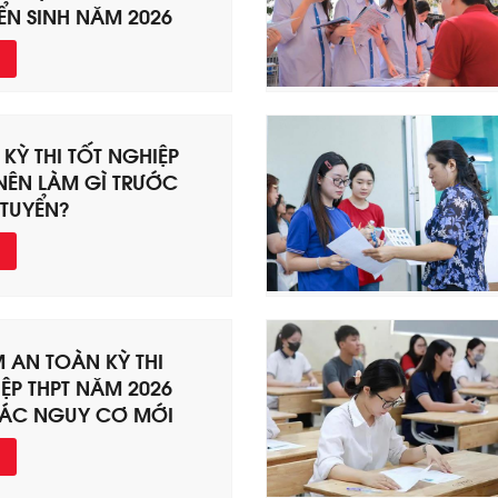
ỂN SINH NĂM 2026
 KỲ THI TỐT NGHIỆP
 NÊN LÀM GÌ TRƯỚC
 TUYỂN?
 AN TOÀN KỲ THI
ỆP THPT NĂM 2026
ÁC NGUY CƠ MỚI