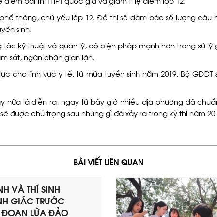
 điểm bài thi THPT quốc gia và giảm tỉ lệ điểm lớp 12.
phổ thông, chủ yếu lớp 12. Đề thi sẽ đảm bảo số lượng câu h
yển sinh.
tác kỹ thuật và quản lý, có biện pháp mạnh hơn trong xử lý 
iám sát, ngăn chặn gian lận.
c cho lĩnh vực y tế, từ mùa tuyển sinh năm 2019, Bộ GDĐT s
y nữa là diễn ra, ngay từ bây giờ nhiều địa phương đã chuẩn 
 sẽ được chú trọng sau những gì đã xảy ra trong kỳ thi năm 20
BÀI VIẾT LIÊN QUAN
H VÀ THÍ SINH
H GIÁC TRƯỚC
 ĐOẠN LỪA ĐẢO