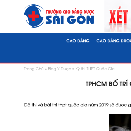
CAO ĐẲNG
CAO ĐẲNG DƯỢ
Trang Chủ
Blog Y Dược
Kỳ thi THPT Quốc Gia
TPHCM BỐ TRÍ
Đề thi và bài thi thpt quốc gia năm 2019 sẽ được