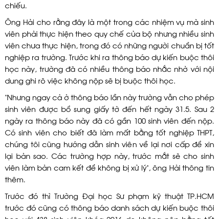
chiếu.
Ông Hải cho rằng đây là một trong các nhiệm vụ mà sinh
viên phải thực hiện theo quy chế của bộ nhưng nhiều sinh
viên chưa thực hiện, trong đó có những người chuẩn bị tốt
nghiệp ra trường. Trước khi ra thông báo dự kiến buộc thôi
học này, trường đã có nhiều thông báo nhắc nhở với nội
dung ghi rõ việc không nộp sẽ bị buộc thôi học.
“Nhưng ngay cả ở thông báo lần này trường vẫn cho phép
sinh viên được bổ sung giấy tờ đến hết ngày 31.5. Sau 2
ngày ra thông báo này đã có gần 100 sinh viên đến nộp.
Có sinh viên cho biết đã làm mất bằng tốt nghiệp THPT,
chúng tôi cũng hướng dẫn sinh viên về lại nơi cấp để xin
lại bản sao. Các trường hợp này, trước mắt sẽ cho sinh
viên làm bản cam kết để không bị xử lý”, ông Hải thông tin
thêm.
Trước đó thì Trường Đại học Sư phạm kỹ thuật TP.HCM
trước đó cũng có thông báo danh sách dự kiến buộc thôi
học với 438 sinh viên khóa 2016 do không nộp bằng tốt