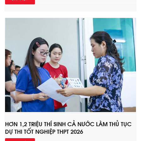
HƠN 1,2 TRIỆU THÍ SINH CẢ NƯỚC LÀM THỦ TỤC
DỰ THI TỐT NGHIỆP THPT 2026