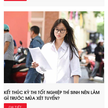
KẾT THÚC KỲ THI TỐT NGHIỆP THÍ SINH NÊN LÀM
GÌ TRƯỚC MÙA XÉT TUYỂN?
CHI TIẾT