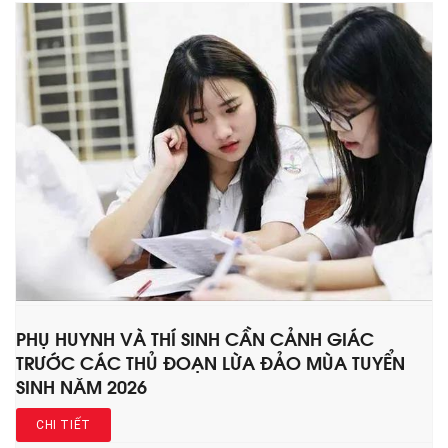
PHỤ HUYNH VÀ THÍ SINH CẦN CẢNH GIÁC
TRƯỚC CÁC THỦ ĐOẠN LỪA ĐẢO MÙA TUYỂN
SINH NĂM 2026
CHI TIẾT