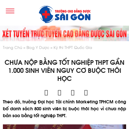
Trang Chủ
Blog Y Dược
Kỳ thi THPT Quốc Gia
CHƯA NỘP BẰNG TỐT NGHIỆP THPT GẦN
1.000 SINH VIÊN NGUY CƠ BUỘC THÔI
HỌC
Theo đó, trường Đại học Tài chính Marketing TPHCM công
bố danh sách 800 sinh viên bị buộc thôi học vì chưa nộp
bản sao bằng tốt nghiệp THPT.