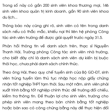
Trong số này có gần 200 sinh viên khoa thương mại, 146
sinh viên khoa quản trị kinh doanh, gần 90 sinh viên khoa
du lịch…
Thông báo này cũng ghi rõ, sinh viên có tên trong danh
sách nếu có thắc mắc, khiếu nại thì liên hệ phòng Công
tác sinh viên trường để được giải quyết trước ngày 31.5.
Phản hồi thông tin về danh sách trên, thạc sĩ Nguyễn
Thanh Hải, Trưởng phòng Công tác sinh viên nhà trường,
cho biết đây chỉ là danh sách sinh viên dự kiến bị buộc
thôi học, chưa phải danh sách chính thức.
Theo ông Hải, theo quy chế tuyển sinh của Bộ GD-ĐT, sinh
viên trúng tuyển làm thủ tục nhập học nộp giấy chứng
nhận tốt nghiệp THPT tạm thời. Sau một năm, sinh viên phải
xuất trình bằng tốt nghiệp chính thức để trường đối chiếu,
kiểm tra thông tin. Để thuận lợi cho sinh viên, trường cho
phép sinh viên mang theo bản chính bằng tốt nghiệp
hoặc bản sao có công chứng bằng này để thực hiện đối