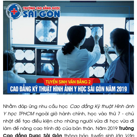
Nhằm đáp ứng nhu cầu học
Cao đẳng Kỹ thuật Hình ảnh
Y học TPHCM
ngoài giờ hành chính, học vào thứ 7 - chủ
nhật để tạo điều kiện cho những người vừa đi học vừa đi
làm để nâng cao trình độ của bản thân. Năm 2019
Trường
Cao đẳng Dược Sài Gòn
thông báo
tuyển sinh lớp Văn