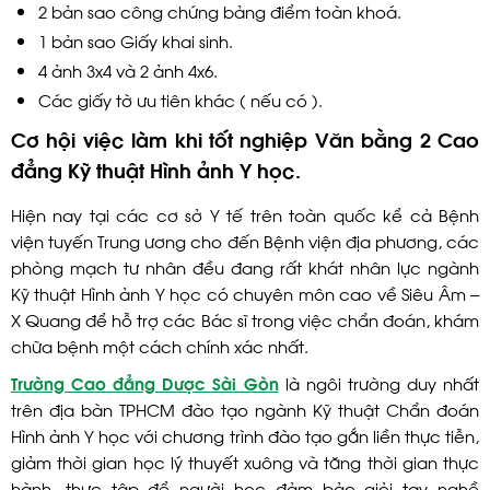
2 bản sao công chứng bảng điểm toàn khoá.
1 bản sao Giấy khai sinh.
4 ảnh 3x4 và 2 ảnh 4x6.
Các giấy tờ ưu tiên khác ( nếu có ).
Cơ hội việc làm khi tốt nghiệp Văn bằng 2 Cao
đẳng Kỹ thuật Hình ảnh Y học.
Hiện nay tại các cơ sở Y tế trên toàn quốc kể cả Bệnh
viện tuyến Trung ương cho đến Bệnh viện địa phương, các
phòng mạch tư nhân đều đang rất khát nhân lực ngành
Kỹ thuật Hình ảnh Y học có chuyên môn cao về Siêu Âm –
X Quang để hỗ trợ các Bác sĩ trong việc chẩn đoán, khám
chữa bệnh một cách chính xác nhất.
Trường Cao đẳng Dược Sài Gòn
là ngôi trường duy nhất
trên địa bàn TPHCM đào tạo ngành Kỹ thuật Chẩn đoán
Hình ảnh Y học với chương trình đào tạo gắn liền thực tiễn,
giảm thời gian học lý thuyết xuông và tăng thời gian thực
hành, thực tập để người học đảm bảo giỏi tay nghề