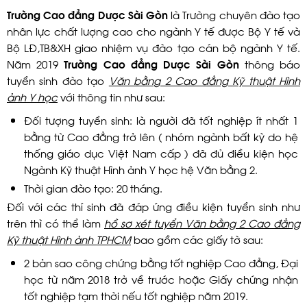
Trường Cao đẳng Dược Sài Gòn
là Trường chuyên đào tạo
nhân lực chất lượng cao cho ngành Y tế được Bộ Y tế và
Bộ LĐ,TB&XH giao nhiệm vụ đào tạo cán bộ ngành Y tế.
Năm 2019
Trường Cao đẳng Dược Sài Gòn
thông báo
tuyển sinh đào tạo
Văn bằng 2 Cao đẳng Kỹ thuật Hình
ảnh Y học
với thông tin như sau:
Đối tượng tuyển sinh: là người đã tốt nghiệp ít nhất 1
bằng từ Cao đẳng trở lên ( nhóm ngành bất kỳ do hệ
thống giáo dục Việt Nam cấp ) đã đủ điều kiện học
Ngành Kỹ thuật Hình ảnh Y học hệ Văn bằng 2.
Thời gian đào tạo: 20 tháng.
Đối với các thí sinh đã đáp ứng điều kiện tuyển sinh như
trên thì có thể làm
hồ sơ xét tuyển Văn bằng 2 Cao đẳng
Kỹ thuật Hình ảnh TPHCM
bao gồm các giấy tờ sau:
2 bản sao công chứng bằng tốt nghiệp Cao đẳng, Đại
học từ năm 2018 trở về trước hoặc Giấy chứng nhận
tốt nghiệp tạm thời nếu tốt nghiệp năm 2019.