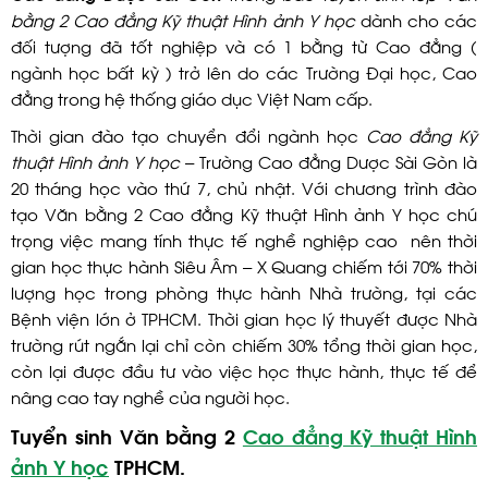
bằng 2 Cao đẳng Kỹ thuật Hình ảnh Y học
dành cho các
đối tượng đã tốt nghiệp và có 1 bằng từ Cao đẳng (
ngành học bất kỳ ) trở lên do các Trường Đại học, Cao
đẳng trong hệ thống giáo dục Việt Nam cấp.
Thời gian đào tạo chuyển đổi ngành học
Cao đẳng Kỹ
thuật Hình ảnh Y học
– Trường Cao đẳng Dược Sài Gòn là
20 tháng học vào thứ 7, chủ nhật. Với chương trình đào
tạo Văn bằng 2 Cao đẳng Kỹ thuật Hình ảnh Y học chú
trọng việc mang tính thực tế nghề nghiệp cao nên thời
gian học thực hành Siêu Âm – X Quang chiếm tới 70% thời
lượng học trong phòng thực hành Nhà trường, tại các
Bệnh viện lớn ở TPHCM. Thời gian học lý thuyết được Nhà
trường rút ngắn lại chỉ còn chiếm 30% tổng thời gian học,
còn lại được đầu tư vào việc học thực hành, thực tế để
nâng cao tay nghề của người học.
Tuyển sinh Văn bằng 2
Cao đẳng Kỹ thuật Hình
ảnh Y học
TPHCM.