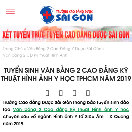
Trang Chủ
Văn Bằng 2 Cao Đẳng Y Dược Sài Gòn
Văn bằng 2 CĐ Kỹ thuật Hình Ảnh
TUYỂN SINH VĂN BẰNG 2 CAO ĐẲNG KỸ
THUẬT HÌNH ẢNH Y HỌC TPHCM NĂM 2019
Trường Cao đẳng Dược Sài Gòn thông báo tuyển sinh đào
tạo
Văn bằng 2 Cao đẳng Kỹ thuật Hình ảnh Y học
chuyên sâu về ngành Hình ảnh Y tế Siêu Âm – X Quang
năm 2019.