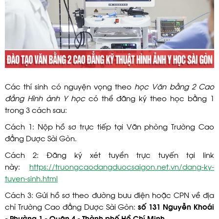
Các thí sinh có nguyện vọng theo
học Văn bằng 2 Cao
đẳng Hình ảnh Y học
có thể đăng ký theo học bằng 1
trong 3 cách sau:
Cách 1: Nộp hồ sơ trực tiếp tại Văn phòng Trường Cao
đẳng Dược Sài Gòn.
Cách 2: Đăng ký xét tuyển trực tuyến tại link
này:
https://truongcaodangduocsaigon.net.vn/dang-ky-
tuyen-sinh.html
Cách 3: Gửi hồ sơ theo đường bưu điện hoặc CPN về địa
chỉ Trường Cao đẳng Dược Sài Gòn:
số 131 Nguyễn Khoái
- Phường 1 - Quận 4 - Thành phố Hồ Chí Minh
.