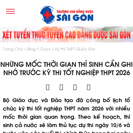
Trang Chủ
Blog Y Dược
Kỳ thi THPT Quốc Gia
NHỮNG MỐC THỜI GIAN THÍ SINH CẦN GHI
NHỚ TRƯỚC KỲ THI TỐT NGHIỆP THPT 2026
Bộ Giáo dục và Đào tạo đã công bố lịch tổ
chức kỳ thi tốt nghiệp THPT năm 2026 với nhiều
mốc thời gian quan trọng. Theo kế hoạch, thí
sinh cả nước sẽ làm thủ tục dự thi ngày 10/6 và
bước vào các buổi thi chính thức trong hai ngày