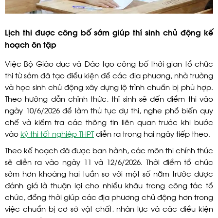
Lịch thi được công bố sớm giúp thí sinh chủ động kế
hoạch ôn tập
Việc Bộ Giáo dục và Đào tạo công bố thời gian tổ chức
thi từ sớm đã tạo điều kiện để các địa phương, nhà trường
và học sinh chủ động xây dựng lộ trình chuẩn bị phù hợp.
Theo hướng dẫn chính thức, thí sinh sẽ đến điểm thi vào
ngày 10/6/2026 để làm thủ tục dự thi, nghe phổ biến quy
chế và kiểm tra các thông tin liên quan trước khi bước
vào
kỳ thi tốt nghiệp THPT
diễn ra trong hai ngày tiếp theo.
Theo kế hoạch đã được ban hành, các môn thi chính thức
sẽ diễn ra vào ngày 11 và 12/6/2026. Thời điểm tổ chức
sớm hơn khoảng hai tuần so với một số năm trước được
đánh giá là thuận lợi cho nhiều khâu trong công tác tổ
chức, đồng thời giúp các địa phương chủ động hơn trong
việc chuẩn bị cơ sở vật chất, nhân lực và các điều kiện