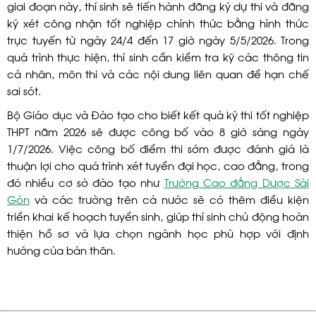
giai đoạn này, thí sinh sẽ tiến hành đăng ký dự thi và đăng
ký xét công nhận tốt nghiệp chính thức bằng hình thức
trực tuyến từ ngày 24/4 đến 17 giờ ngày 5/5/2026. Trong
quá trình thực hiện, thí sinh cần kiểm tra kỹ các thông tin
cá nhân, môn thi và các nội dung liên quan để hạn chế
sai sót.
Bộ Giáo dục và Đào tạo cho biết kết quả kỳ thi tốt nghiệp
THPT năm 2026 sẽ được công bố vào 8 giờ sáng ngày
1/7/2026. Việc công bố điểm thi sớm được đánh giá là
thuận lợi cho quá trình xét tuyển đại học, cao đẳng, trong
đó nhiều cơ sở đào tạo như
Trường Cao đẳng Dược Sài
Gòn
và các trường trên cả nước sẽ có thêm điều kiện
triển khai kế hoạch tuyển sinh, giúp thí sinh chủ động hoàn
thiện hồ sơ và lựa chọn ngành học phù hợp với định
hướng của bản thân.