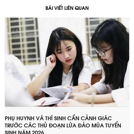
BÀI VIẾT LIÊN QUAN
PHỤ HUYNH VÀ THÍ SINH CẦN CẢNH GIÁC
TRƯỚC CÁC THỦ ĐOẠN LỪA ĐẢO MÙA TUYỂN
SINH NĂM 2026