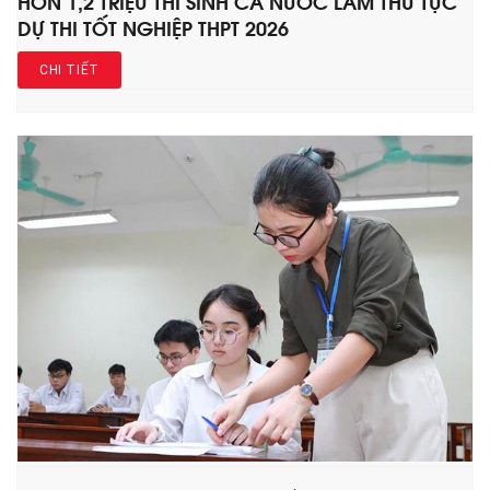
HƠN 1,2 TRIỆU THÍ SINH CẢ NƯỚC LÀM THỦ TỤC
DỰ THI TỐT NGHIỆP THPT 2026
CHI TIẾT