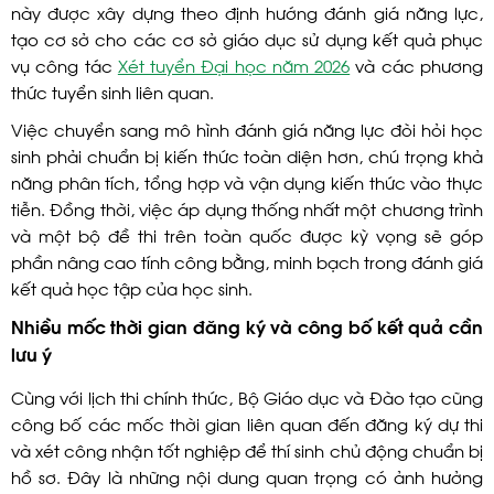
này được xây dựng theo định hướng đánh giá năng lực,
tạo cơ sở cho các cơ sở giáo dục sử dụng kết quả phục
vụ công tác
Xét tuyển Đại học năm 2026
và các phương
thức tuyển sinh liên quan.
Việc chuyển sang mô hình đánh giá năng lực đòi hỏi học
sinh phải chuẩn bị kiến thức toàn diện hơn, chú trọng khả
năng phân tích, tổng hợp và vận dụng kiến thức vào thực
tiễn. Đồng thời, việc áp dụng thống nhất một chương trình
và một bộ đề thi trên toàn quốc được kỳ vọng sẽ góp
phần nâng cao tính công bằng, minh bạch trong đánh giá
kết quả học tập của học sinh.
Nhiều mốc thời gian đăng ký và công bố kết quả cần
lưu ý
Cùng với lịch thi chính thức, Bộ Giáo dục và Đào tạo cũng
công bố các mốc thời gian liên quan đến đăng ký dự thi
và xét công nhận tốt nghiệp để thí sinh chủ động chuẩn bị
hồ sơ. Đây là những nội dung quan trọng có ảnh hưởng