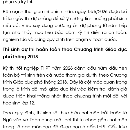
phục vụ kỳ thi.
Bên cạnh thời gian thi chính thức, ngày 13/6/2026 được bố
trí là ngày thi dự phòng để xử lý những tình huống phát sinh
nếu có. Việc xây dựng phương án dự phòng từ sớm tiếp
tục cho thấy mục tiêu bảo đảm kỳ thi diễn ra an toàn,
nghiêm túc và đúng quy định trên phạm vi toàn quốc.
Thí sinh dự thi hoàn toàn theo Chương trình Giáo dục
phổ thông 2018
Kỳ thi tốt nghiệp THPT năm 2026 đánh dấu năm đầu tiên
toàn bộ thí sinh trên cả nước tham gia dự thi theo Chương
trình Giáo dục phổ thông 2018. Đây là cột mốc quan trọng
trong lộ trình đổi mới giáo dục khi việc kiểm tra, đánh giá
được triển khai thống nhất theo chương trình mới đối với
học sinh lớp 12.
Theo quy định, thí sinh sẽ thực hiện hai môn bắt buộc là
Ngữ văn và Toán cùng một bài thi tự chọn gồm hai môn
trong số các môn học đã được học ở cấp THPT. Cấu trúc